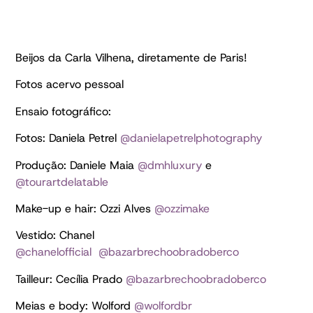
Beijos da Carla Vilhena, diretamente de Paris!
Fotos acervo pessoal
Ensaio fotográfico:
Fotos: Daniela Petrel
@danielapetrelphotography
Produção: Daniele Maia
@dmhluxury
e
@tourartdelatable
Make-up e hair: Ozzi Alves
@ozzimake
Vestido: Chanel
@chanelofficial
@bazarbrechoobradoberco
Tailleur: Cecília Prado
@bazarbrechoobradoberco
Meias e body: Wolford
@wolfordbr