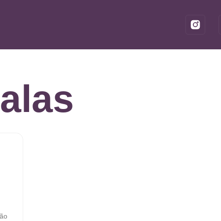
alas
ção