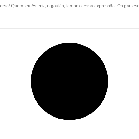
erso! Quem leu Asterix, o gaulês, lembra dessa expressão. Os gaulese