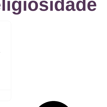
eligiosidade
,